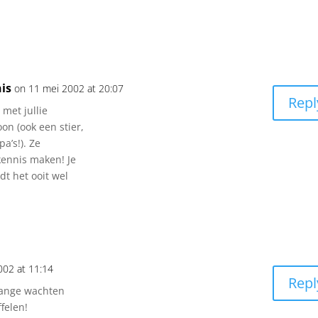
is
on 11 mei 2002 at 20:07
Repl
 met jullie
on (ook een stier,
a’s!). Ze
ennis maken! Je
t het ooit wel
002 at 11:14
Repl
lange wachten
felen!