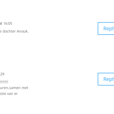
at 16:05
Repl
ie dochter Anouk.
:29
Repl
!!!!!!
euren,samen met
stie van er