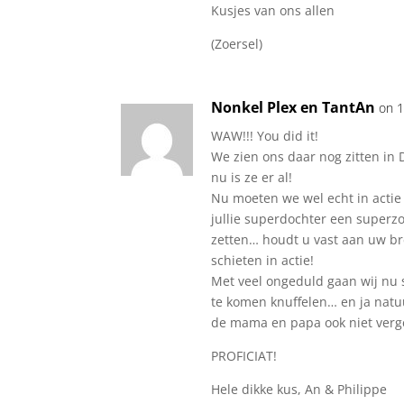
Kusjes van ons allen
(Zoersel)
Nonkel Plex en TantAn
on 1
WAW!!! You did it!
We zien ons daar nog zitten in 
nu is ze er al!
Nu moeten we wel echt in actie
jullie superdochter een superz
zetten… houdt u vast aan uw br
schieten in actie!
Met veel ongeduld gaan wij nu
te komen knuffelen… en ja natuu
de mama en papa ook niet verg
PROFICIAT!
Hele dikke kus, An & Philippe