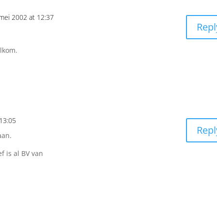
mei 2002 at 12:37
Repl
elkom.
13:05
Repl
aan.
f is al BV van