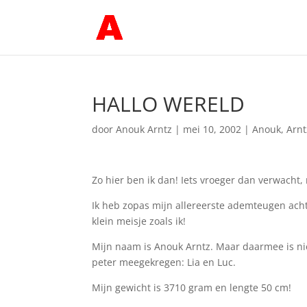
HALLO WERELD
door
Anouk Arntz
|
mei 10, 2002
|
Anouk
,
Arnt
Zo hier ben ik dan! Iets vroeger dan verwacht
Ik heb zopas mijn allereerste ademteugen achte
klein meisje zoals ik!
Mijn naam is Anouk Arntz. Maar daarmee is ni
peter meegekregen: Lia en Luc.
Mijn gewicht is 3710 gram en lengte 50 cm!