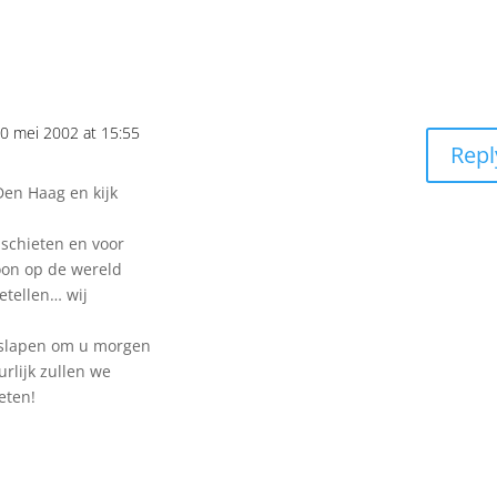
0 mei 2002 at 15:55
Repl
Den Haag en kijk
 schieten en voor
oon op de wereld
etellen… wij
 slapen om u morgen
rlijk zullen we
eten!