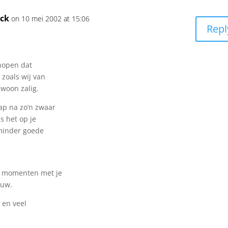
ick
on 10 mei 2002 at 15:06
Repl
 hopen dat
 zoals wij van
ewoon zalig.
ap na zo’n zwaar
s het op je
 minder goede
te momenten met je
ouw.
 en veel